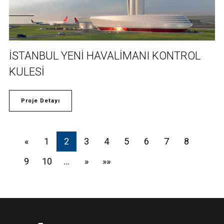
İSTANBUL YENİ HAVALİMANI KONTROL
KULESİ
Proje Detayı
«
1
2
3
4
5
6
7
8
9
10
…
»
»»