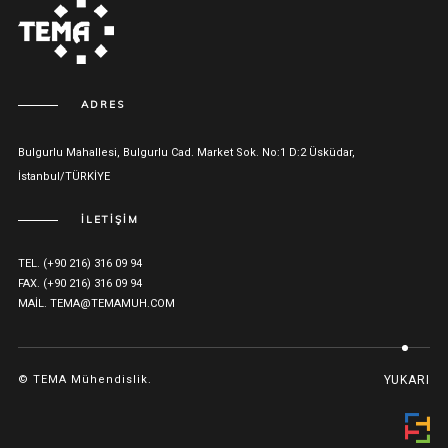
ADRES
Bulgurlu Mahallesi, Bulgurlu Cad. Market Sok. No:1 D:2 Üsküdar,
İstanbul/TÜRKİYE
İLETİŞİM
TEL. (+90 216) 316 09 94
FAX. (+90 216) 316 09 94
MAIL. TEMA@TEMAMUH.COM
© TEMA Mühendislik.
YUKARI