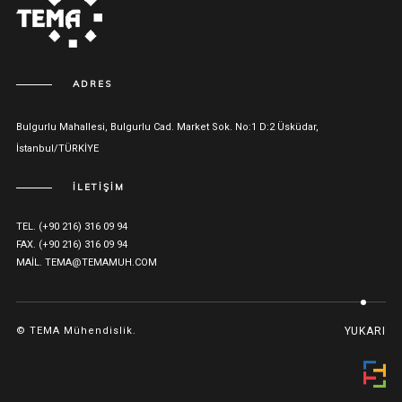
ADRES
Bulgurlu Mahallesi, Bulgurlu Cad. Market Sok. No:1 D:2 Üsküdar,
İstanbul/TÜRKİYE
İLETİŞİM
TEL. (+90 216) 316 09 94
FAX. (+90 216) 316 09 94
MAIL. TEMA@TEMAMUH.COM
© TEMA Mühendislik.
YUKARI