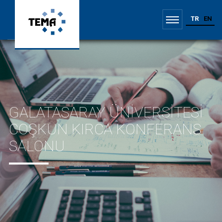
TR
EN
GALATASARAY ÜNİVERSİTESİ
COŞKUN KIRCA KONFERANS
SALONU